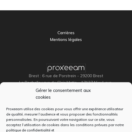
Carrières
Mentions légales
Brest : 6 rue de Porstrein - 29200 Brest
La Rochelle : rue du Clair Matin - 17137 Nieul-sur-
Mer
Gérer le consentement aux
Paris (siège) : 47 rue Berger 75001 PARIS
cookies
Proxeeam utilise des cookies pour vous offrir une expérience utilisateur
de qualité, mesurer l’audience et vous proposer des fonctionnalités
personnalisées. En poursuivant votre navigation sur ce site, vous
acceptez l’utilisation de cookies dans les conditions prévues par notre
politique de confidentialité
et
+33 (0)2 98 46 46 44
(Brest)