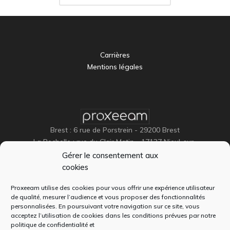
Carrières
Mentions légales
Brest : 6 rue de Porstrein - 29200 Brest
La Rochelle : rue du Clair Matin - 17137 Nieul-sur-
Mer
Gérer le consentement aux
Paris (siège) : 47 rue Berger 75001 PARIS
cookies
Proxeeam utilise des cookies pour vous offrir une expérience utilisateur
de qualité, mesurer l’audience et vous proposer des fonctionnalités
personnalisées. En poursuivant votre navigation sur ce site, vous
acceptez l’utilisation de cookies dans les conditions prévues par notre
politique de confidentialité
et
+33 (0)2 98 46 46 44
(Brest)