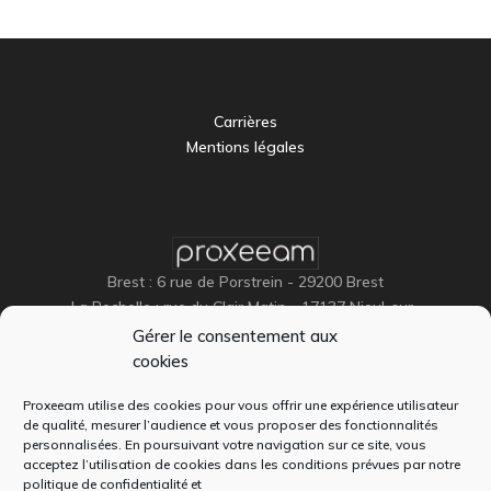
Carrières
Mentions légales
Brest : 6 rue de Porstrein - 29200 Brest
La Rochelle : rue du Clair Matin - 17137 Nieul-sur-
Mer
Gérer le consentement aux
Paris (siège) : 47 rue Berger 75001 PARIS
cookies
Proxeeam utilise des cookies pour vous offrir une expérience utilisateur
de qualité, mesurer l’audience et vous proposer des fonctionnalités
personnalisées. En poursuivant votre navigation sur ce site, vous
acceptez l’utilisation de cookies dans les conditions prévues par notre
politique de confidentialité
et
+33 (0)2 98 46 46 44
(Brest)