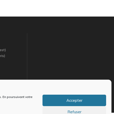
est)
ris)
s. En poursuivant votre
Accepter
Refuser