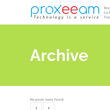
Bre
La 
Par
Archive
No posts were found.