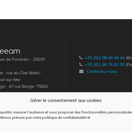
+33 (0)2 98 46 46 44
(Br
 rue de Porstrein - 29200
+33 (0)1 84 74 82 00
(Pa
Contactez-nous
e : rue du Clair Matin -
eul-sur-Mer
ège) : 47 rue Berger 75001
Gérer le consentement aux cookies
e qualité, mesurer l’audience et vous proposer des fonctionnalités personnalisée
nditions prévues par notre
politique de confidentialité
et