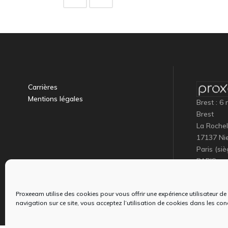
Carrières
Mentions légales
Brest : 6
Brest
La Rochell
17137 Ni
Paris (si
PARIS
Proxeeam utilise des cookies pour vous offrir une expérience utilisateur d
navigation sur ce site, vous acceptez l’utilisation de cookies dans les co