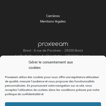
Carrières
Mentions légales
Brest : 6 rue de Porstrein - 29200 Brest
La Rochelle : rue du Clair Matin - 17137 Nieul-sur-
Mer
Gérer le consentement aux
Paris (siège) : 47 rue Berger 75001 PARIS
cookies
Proxeeam utilise des cookies pour vous offrir une expérience utilisateur
de qualité, mesurer l’audience et vous proposer des fonctionnalités
personnalisées. En poursuivant votre navigation sur ce site, vous
acceptez l’utilisation de cookies dans les conditions prévues par notre
politique de confidentialité
et
+33 (0)2 98 46 46 44
(Brest)
+33 (0)1 84 74 82 00
(Paris)
Contactez-nous