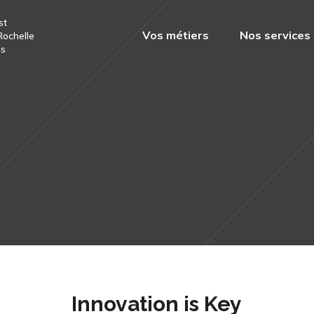
st
Vos métiers
Nos services
Rochelle
is
Innovation is Key